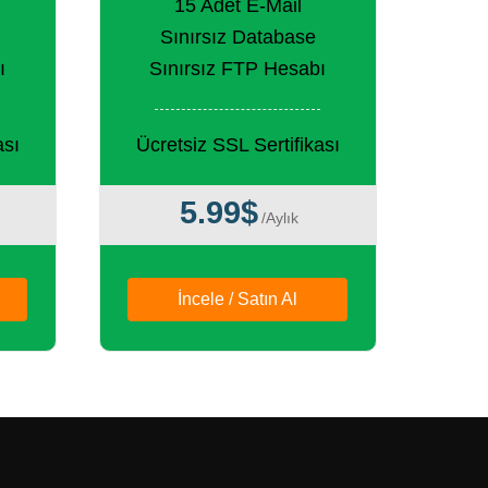
15 Adet E-Mail
Sınırsız Database
ı
Sınırsız FTP Hesabı
ası
Ücretsiz SSL Sertifikası
5.99$
/Aylık
İncele / Satın Al