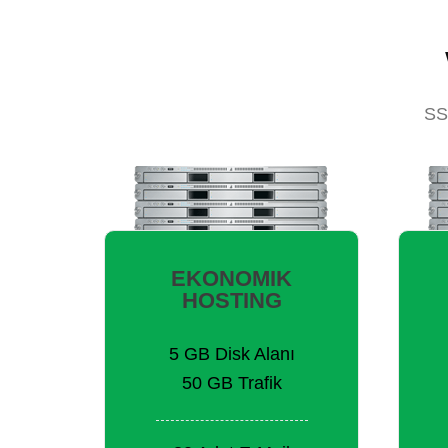
SS
EKONOMIK
HOSTING
5 GB Disk Alanı
50 GB Trafik