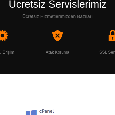
Ücretsiz Servislerimiz
Ücretsiz Hizmetlerimizden Bazıları
ü Erişim
Atak Koruma
SSL Sert