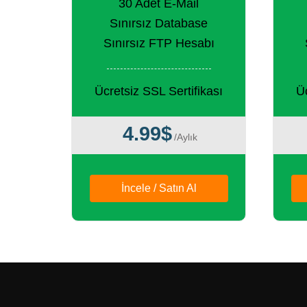
30 Adet E-Mail
Sınırsız Database
Sınırsız FTP Hesabı
Ücretsiz SSL Sertifikası
Üc
4.99$
/Aylık
İncele / Satın Al