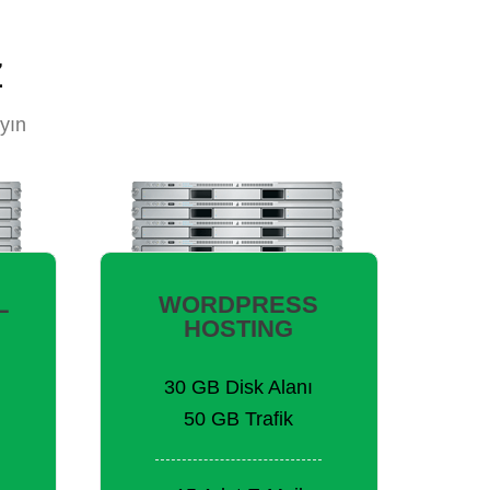
z
yın
L
WORDPRESS
HOSTING
30 GB Disk Alanı
50 GB Trafik