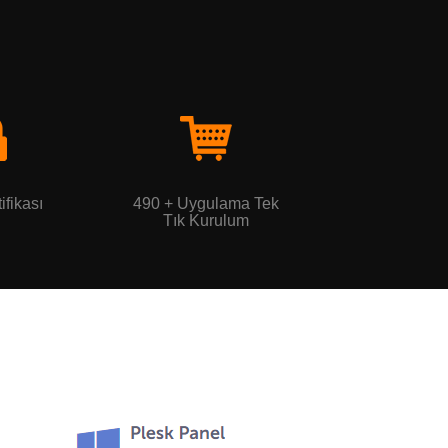
ifikası
490 + Uygulama Tek
Tık Kurulum