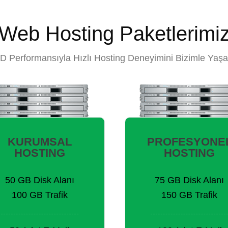
Web Hosting Paketlerimi
D Performansıyla Hızlı Hosting Deneyimini Bizimle Yaşa
KURUMSAL
PROFESYONE
HOSTING
HOSTING
50 GB Disk Alanı
75 GB Disk Alanı
100 GB Trafik
150 GB Trafik